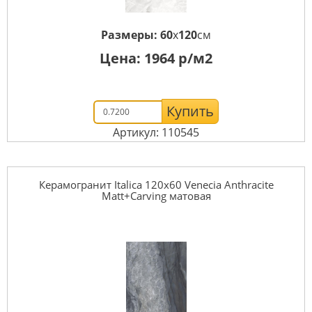
Размеры:
60
x
120
см
Цена:
1964
р/м2
Купить
Артикул: 110545
Керамогранит Italica 120x60 Venecia Anthracite
Matt+Carving матовая