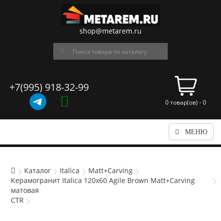
shop@metarem.ru
+7(995) 918-32-99
0 товар(ов) - 0
МЕНЮ
Каталог
Italica
Matt+Carving
Керамогранит Italica 120x60 Agile Brown Matt+Carving
матовая
CTR