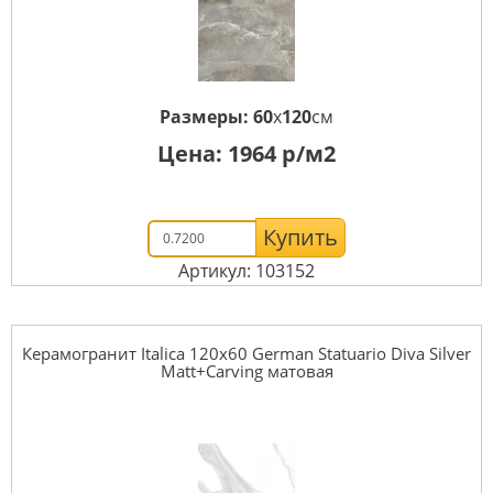
Размеры:
60
x
120
см
Цена:
1964
р/м2
Купить
Артикул: 103152
Керамогранит Italica 120x60 German Statuario Diva Silver
Matt+Carving матовая