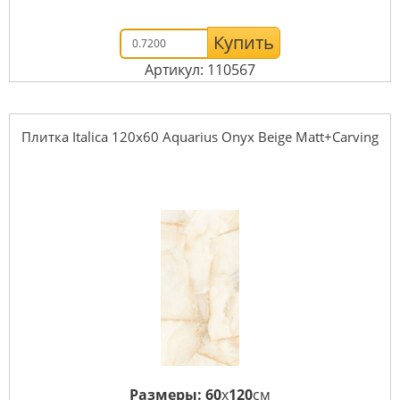
Купить
Артикул: 110567
Плитка Italica 120x60 Aquarius Onyx Beige Matt+Carving
Размеры:
60
x
120
см