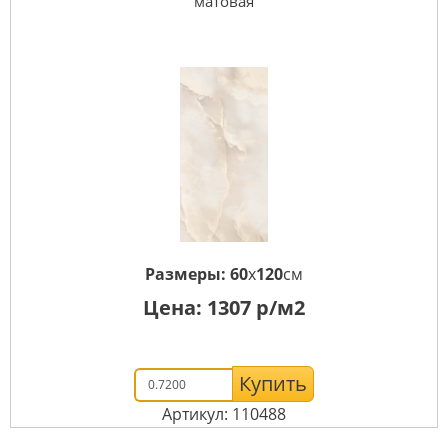
матовая
Размеры:
60
x
120
см
Цена:
1307
р/м2
Купить
Артикул: 110488