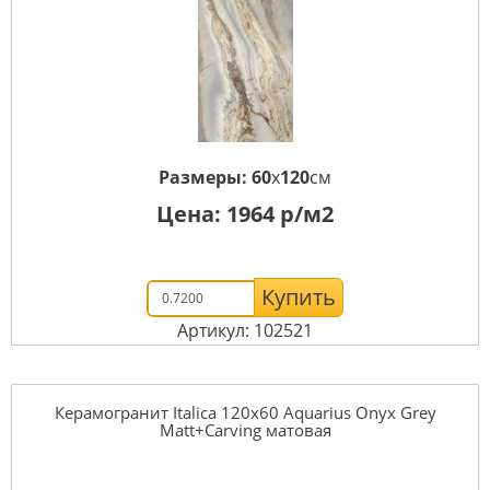
Размеры:
60
x
120
см
Цена:
1964
р/м2
Купить
Артикул: 102521
Керамогранит Italica 120x60 Aquarius Onyx Grey
Matt+Carving матовая