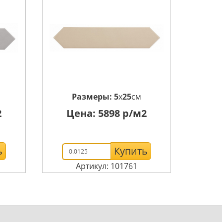
Размеры:
5
x
25
см
2
Цена:
5898
р/м2
ь
Купить
Артикул: 101761