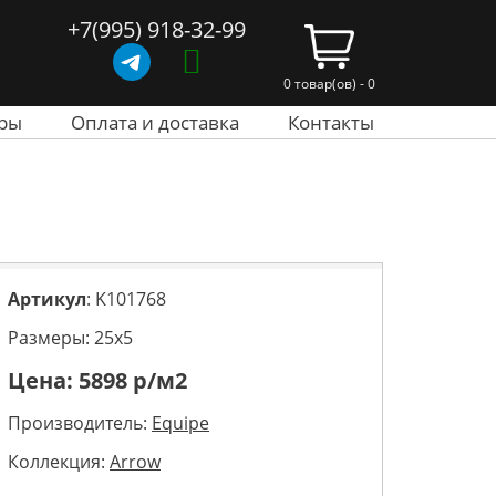
+7(995) 918-32-99
0 товар(ов) - 0
ры
Оплата и доставка
Контакты
Артикул
: K101768
Размеры: 25х5
Цена:
5898
р/м2
Производитель:
Equipe
Коллекция:
Arrow