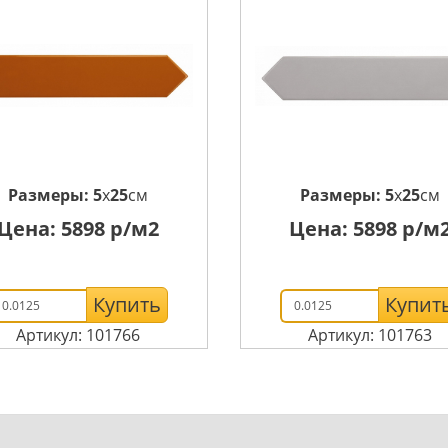
Размеры:
5
x
25
см
Размеры:
5
x
25
см
Цена:
5898
р/м2
Цена:
5898
р/м
Купить
Купит
Артикул: 101766
Артикул: 101763