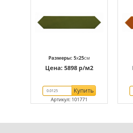
Размеры:
5
x
25
см
Цена:
5898
р/м2
Купить
Артикул: 101771