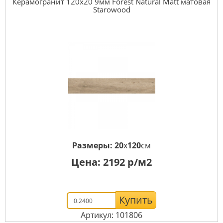
Керамогранит 120x20 9мм Forest Natural Matt матовая
Starowood
Размеры:
20
x
120
см
Цена:
2192
р/м2
Купить
Артикул: 101806