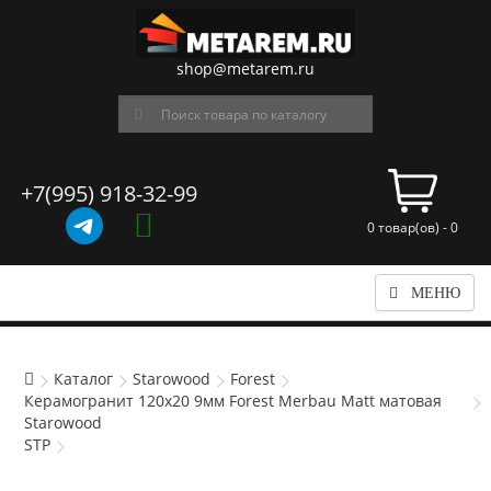
shop@metarem.ru
+7(995) 918-32-99
0 товар(ов) - 0
МЕНЮ
Каталог
Starowood
Forest
Керамогранит 120x20 9мм Forest Merbau Matt матовая
Starowood
STP