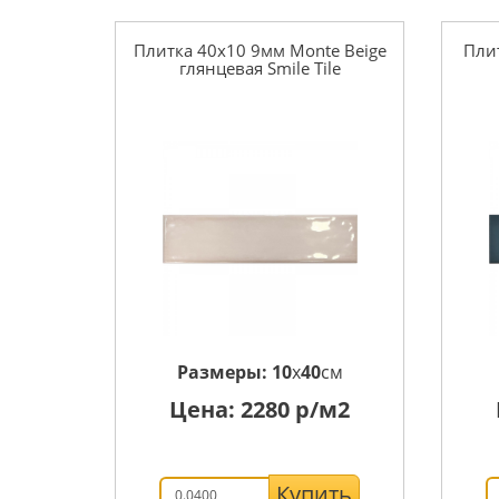
Плитка 40x10 9мм Monte Beige
Пли
глянцевая Smile Tile
Размеры:
10
x
40
см
Цена:
2280
р/м2
Купить