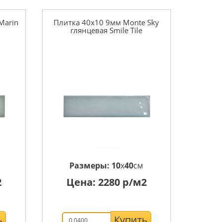
Marin
Плитка 40x10 9мм Monte Sky
глянцевая Smile Tile
Размеры:
10
x
40
см
2
Цена:
2280
р/м2
ь
Купить