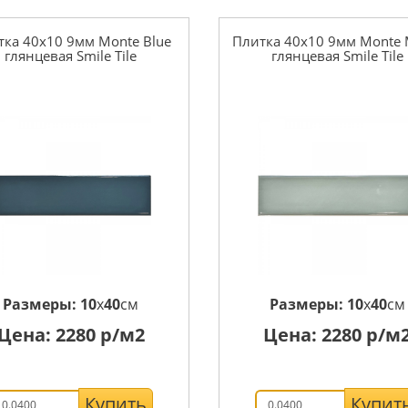
тка 40x10 9мм Monte Blue
Плитка 40x10 9мм Monte 
глянцевая Smile Tile
глянцевая Smile Tile
Размеры:
10
x
40
см
Размеры:
10
x
40
см
Цена:
2280
р/м2
Цена:
2280
р/м
Купить
Купит