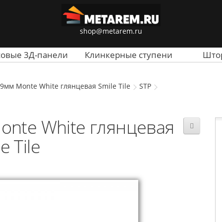
shop@metarem.ru
совые 3Д-панели
Клинкерные ступени
Што
9мм Monte White глянцевая Smile Tile
STP
onte White глянцевая
e Tile