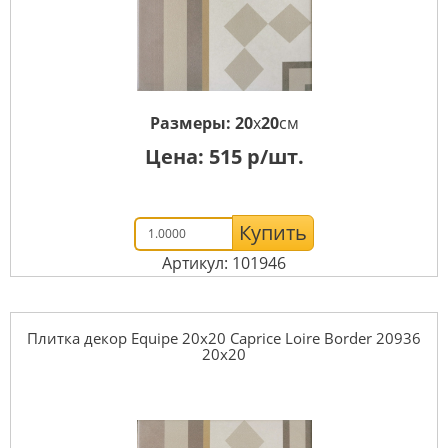
Размеры:
20
x
20
см
Цена:
515
р/шт.
Купить
Артикул: 101946
Плитка декор Equipe 20x20 Caprice Loire Border 20936
20x20