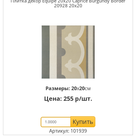
Плитка декор Equipe 20x20 Caprice Burgundy Border
20928 20x20
Размеры:
20
x
20
см
Цена:
255
р/шт.
Купить
Артикул: 101939