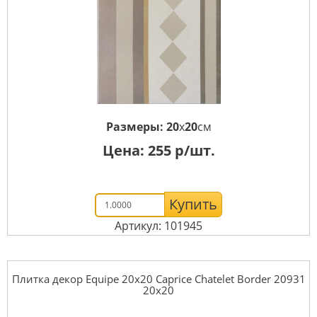
Размеры:
20
x
20
см
Цена:
255
р/шт.
Купить
Артикул: 101945
Плитка декор Equipe 20x20 Caprice Chatelet Border 20931
20x20