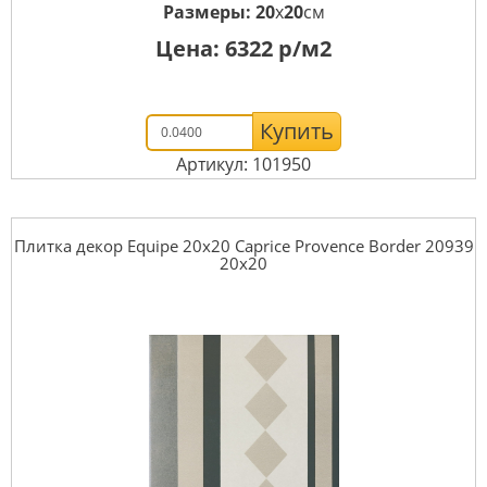
Размеры:
20
x
20
см
Цена:
6322
р/м2
Купить
Артикул: 101950
Плитка декор Equipe 20x20 Caprice Provence Border 20939
20x20