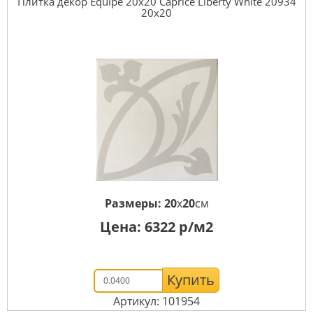
Плитка декор Equipe 20x20 Caprice Liberty White 20934
20x20
Размеры:
20
x
20
см
Цена:
6322
р/м2
Купить
Артикул: 101954