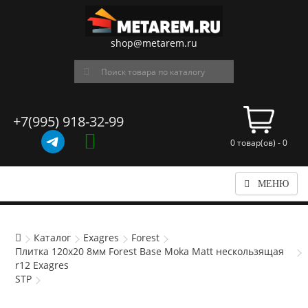
shop@metarem.ru
+7(995) 918-32-99
0 товар(ов) - 0
МЕНЮ
Каталог
Exagres
Forest
Плитка 120x20 8мм Forest Base Moka Matt нескользящая
r12 Exagres
STP