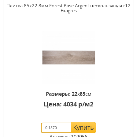
Плитка 85x22 8мм Forest Base Argent нескользящая r12
Exagres
Размеры:
22
x
85
см
Цена:
4034
р/м2
Купить
Артикул: 102056