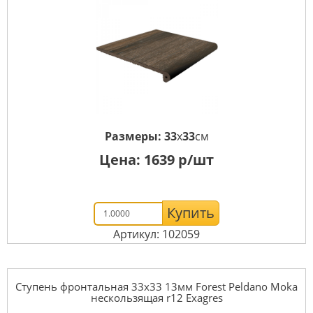
Размеры:
33
x
33
см
Цена:
1639
р/шт
Купить
Артикул: 102059
Ступень фронтальная 33x33 13мм Forest Peldano Moka
нескользящая r12 Exagres