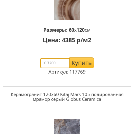
Размеры:
60
x
120
см
Цена:
4385
р/м2
Купить
Артикул: 117769
Керамогранит 120x60 Kitaj Mars 105 полированная
мрамор серый Globus Ceramica