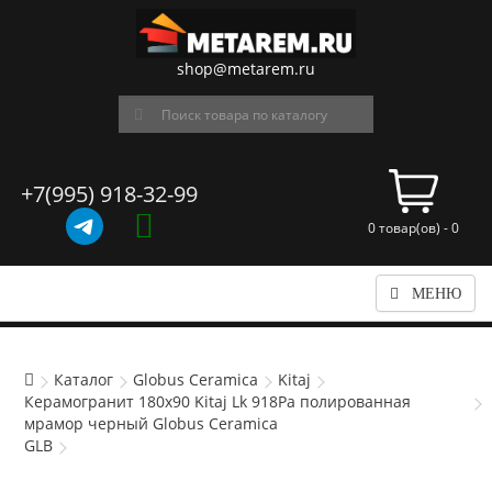
shop@metarem.ru
+7(995) 918-32-99
0 товар(ов) - 0
МЕНЮ
Каталог
Globus Ceramica
Kitaj
Керамогранит 180x90 Kitaj Lk 918Pa полированная
мрамор черный Globus Ceramica
GLB