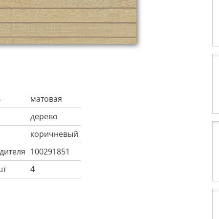
ь
матовая
дерево
коричневый
дителя
100291851
шт
4