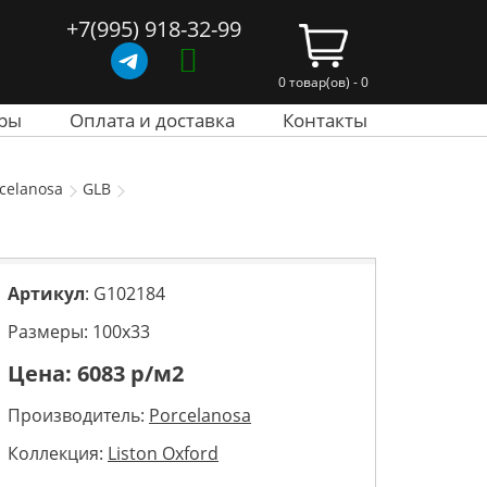
+7(995) 918-32-99
0 товар(ов) - 0
ры
Оплата и доставка
Контакты
celanosa
GLB
Артикул
: G102184
Размеры: 100х33
Цена:
6083
р/м2
Производитель:
Porcelanosa
Коллекция:
Liston Oxford