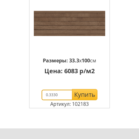
Размеры:
33.3
x
100
см
Цена:
6083
р/м2
Купить
Артикул: 102183