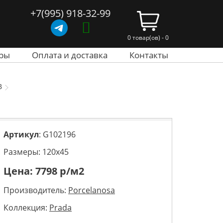
+7(995) 918-32-99
0 товар(ов) - 0
ры
Оплата и доставка
Контакты
B
Артикул
: G102196
Размеры: 120х45
Цена:
7798
р/м2
Производитель:
Porcelanosa
Коллекция:
Prada