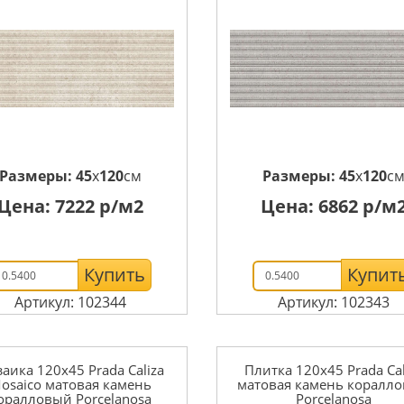
Размеры:
45
x
120
см
Размеры:
45
x
120
с
Цена:
7222
р/м2
Цена:
6862
р/м
Купить
Купит
Артикул: 102344
Артикул: 102343
аика 120x45 Prada Caliza
Плитка 120x45 Prada Cal
osaico матовая камень
матовая камень коралл
оралловый Porcelanosa
Porcelanosa