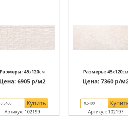
Размеры:
45
x
120
см
Размеры:
45
x
120
с
Цена:
6905
р/м2
Цена:
7360
р/м
Купить
Купит
Артикул: 102199
Артикул: 102197