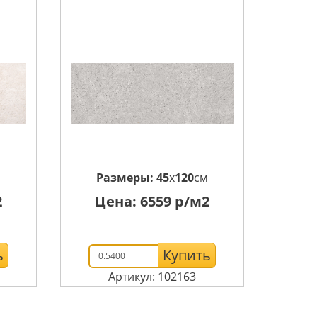
м
Размеры:
45
x
120
см
2
Цена:
6559
р/м2
ь
Купить
Артикул: 102163