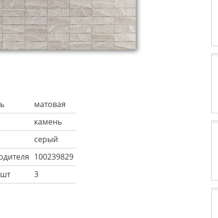
ь
матовая
камень
серый
одителя
100239829
 шт
3