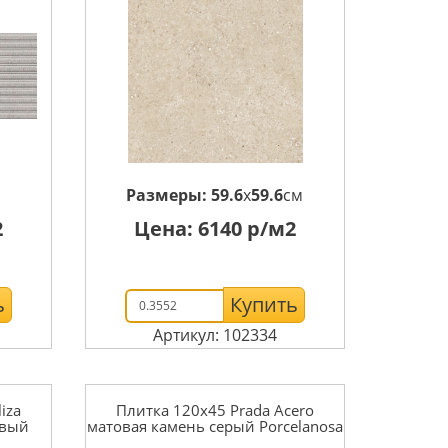
м
Размеры:
59.6
x
59.6
см
2
Цена:
6140
р/м2
ь
Купить
Артикул: 102334
iza
Плитка 120x45 Prada Acero
овый
матовая камень серый Porcelanosa