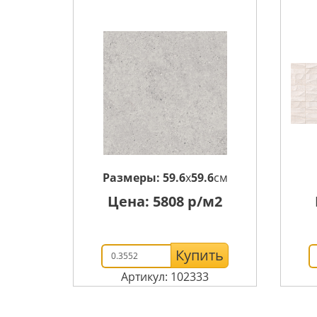
Размеры:
59.6
x
59.6
см
Цена:
5808
р/м2
Купить
Артикул: 102333