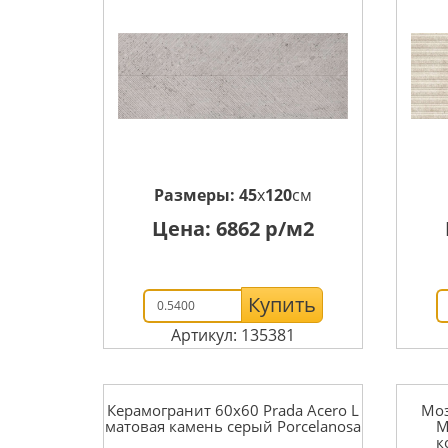
Размеры:
45
x
120
см
Цена:
6862
р/м2
Купить
Артикул: 135381
Керамогранит 60x60 Prada Acero L
Моз
матовая камень серый Porcelanosa
M
к