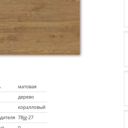
ь
матовая
дерево
коралловый
дителя
78jg-27
шт
0