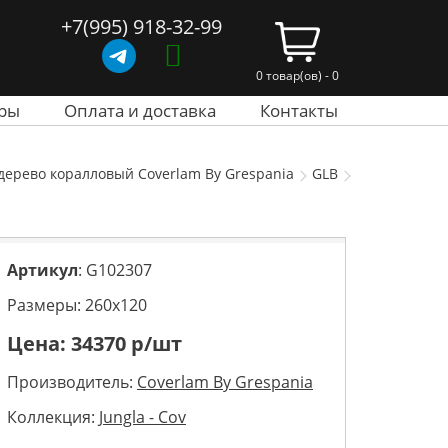
+7(995) 918-32-99
0 товар(ов) - 0
ры
Оплата и доставка
Контакты
я дерево коралловый Coverlam By Grespania
GLB
Артикул
: G102307
Размеры: 260х120
Цена:
34370
р/шт
Производитель:
Coverlam By Grespania
Коллекция:
Jungla - Cov