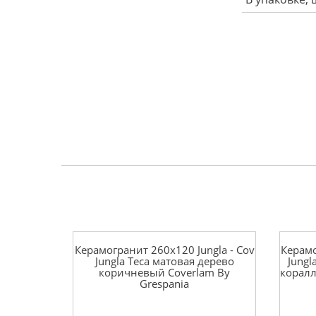
Керамогранит 260x120 Jungla - Cov
Керамо
Jungla Teca матовая дерево
Jungl
коричневый Coverlam By
коралл
Grespania