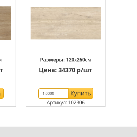
м
Размеры:
120
x
260
см
т
Цена:
34370
р/шт
ь
Купить
Артикул: 102306