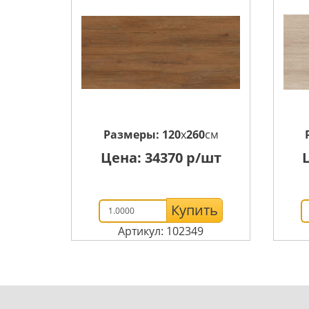
Размеры:
120
x
260
см
Цена:
34370
р/шт
Купить
Артикул: 102349