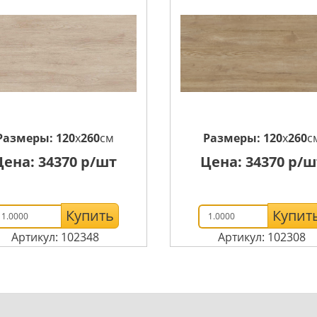
Размеры:
120
x
260
см
Размеры:
120
x
260
с
Цена:
34370
р/шт
Цена:
34370
р/ш
Купить
Купит
Артикул: 102348
Артикул: 102308