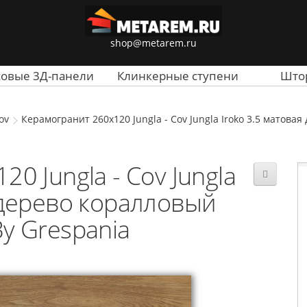
shop@metarem.ru
совые 3Д-панели
Клинкерные ступени
Што
ov
Керамогранит 260x120 Jungla - Cov Jungla Iroko 3.5 матова
0 Jungla - Cov Jungla
 дерево коралловый
y Grespania