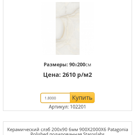
Размеры:
90
x
200
см
Цена:
2610
р/м2
Купить
Артикул: 102201
Керамический слэб 200x90 6мм 900X2000X6 Patagonia
Polished полированная Staroslabs