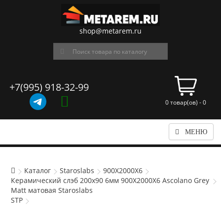
shop@metarem.ru
+7(995) 918-32-99
0 товар(ов) - 0
МЕНЮ
Каталог
Staroslabs
900X2000X6
Керамический слэб 200x90 6мм 900X2000X6 Ascolano Grey
Matt матовая Staroslabs
STP