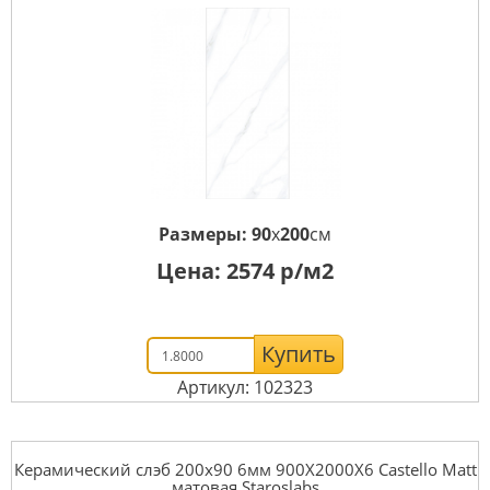
Размеры:
90
x
200
см
Цена:
2574
р/м2
Купить
Артикул: 102323
Керамический слэб 200x90 6мм 900X2000X6 Castello Matt
матовая Staroslabs