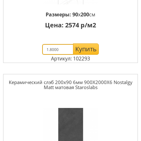
Размеры:
90
x
200
см
Цена:
2574
р/м2
Купить
Артикул: 102293
Керамический слэб 200x90 6мм 900X2000X6 Nostalgy
Matt матовая Staroslabs