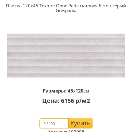
Плитка 120x45 Texture Onne Perla матовая бетон серый
Grespania
Размеры:
45
x
120
см
Цена:
6156
р/м2
Купить