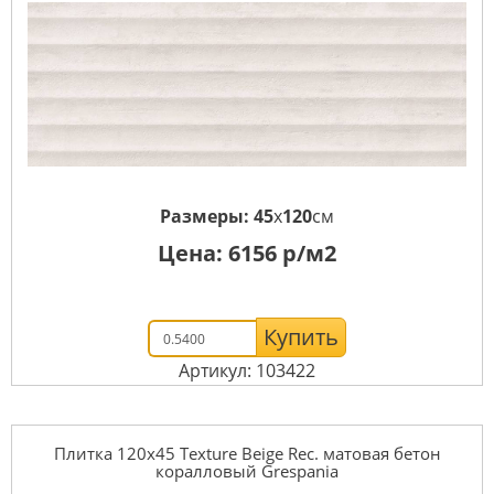
Размеры:
45
x
120
см
Цена:
6156
р/м2
Купить
Артикул: 103422
Плитка 120x45 Texture Beige Rec. матовая бетон
коралловый Grespania