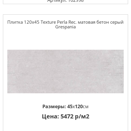
Артикул: 102998
Плитка 120x45 Texture Perla Rec. матовая бетон серый
Grespania
Размеры:
45
x
120
см
Цена:
5472
р/м2