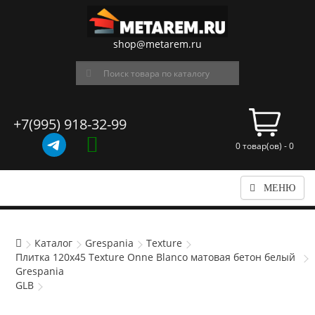
shop@metarem.ru
+7(995) 918-32-99
0 товар(ов) - 0
МЕНЮ
Каталог
Grespania
Texture
Плитка 120x45 Texture Onne Blanco матовая бетон белый
Grespania
GLB