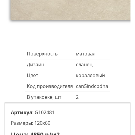
Поверхность
матовая
Дизайн
сланец
Цвет
коралловый
Код производителя
can5indcbdha
В упаковке, шт
2
Артикул
: G102481
Размеры: 120х60
Цена:
4850
р/м2