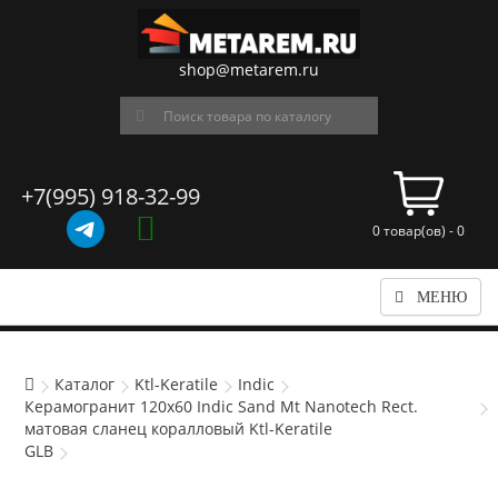
shop@metarem.ru
+7(995) 918-32-99
0 товар(ов) - 0
МЕНЮ
Каталог
Ktl-Keratile
Indic
Керамогранит 120x60 Indic Sand Mt Nanotech Rect.
матовая сланец коралловый Ktl-Keratile
GLB