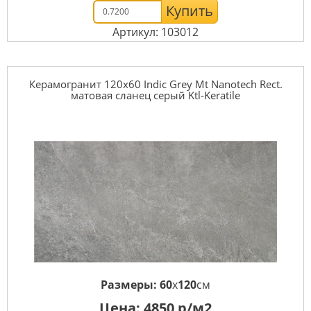
Купить
Артикул: 103012
Керамогранит 120x60 Indic Grey Mt Nanotech Rect.
матовая сланец серый Ktl-Keratile
Размеры:
60
x
120
см
Цена:
4850
р/м2