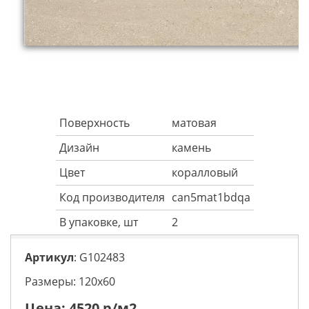
Поверхность
матовая
Дизайн
камень
Цвет
коралловый
Код производителя
can5mat1bdqa
В упаковке, шт
2
Артикул
: G102483
Размеры: 120х60
Цена:
4520
р/м2