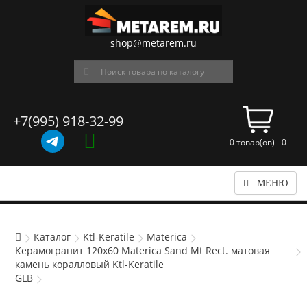
shop@metarem.ru
+7(995) 918-32-99
0 товар(ов) - 0
МЕНЮ
Каталог
Ktl-Keratile
Materica
Керамогранит 120x60 Materica Sand Mt Rect. матовая
камень коралловый Ktl-Keratile
GLB