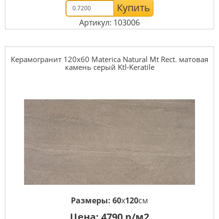
Купить
Артикул: 103006
Керамогранит 120x60 Materica Natural Mt Rect. матовая
камень серый Ktl-Keratile
Размеры:
60
x
120
см
Цена:
4790
р/м2