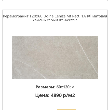
Керамогранит 120x60 Udine Ceniza Mt Rect. 1A Ktl матовая
камень серый Ktl-Keratile
Размеры:
60
x
120
см
Цена:
4890
р/м2