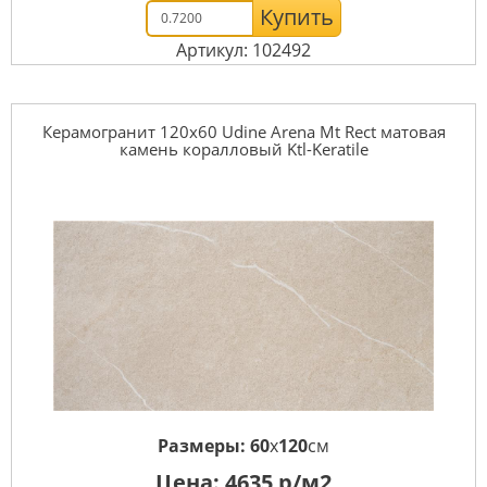
Купить
Артикул: 102492
Керамогранит 120x60 Udine Arena Mt Rect матовая
камень коралловый Ktl-Keratile
Размеры:
60
x
120
см
Цена:
4635
р/м2