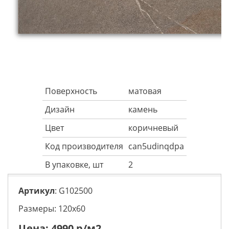
Поверхность
матовая
Дизайн
камень
Цвет
коричневый
Код производителя
can5udinqdpa
В упаковке, шт
2
Артикул
: G102500
Размеры: 120х60
Цена:
4990
р/м2