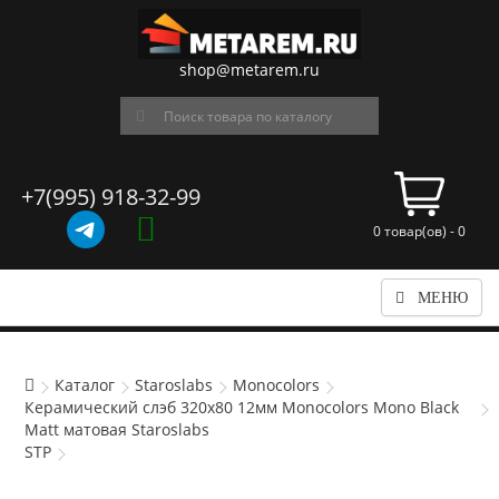
shop@metarem.ru
+7(995) 918-32-99
0 товар(ов) - 0
МЕНЮ
Каталог
Staroslabs
Monocolors
Керамический слэб 320x80 12мм Monocolors Mono Black
Matt матовая Staroslabs
STP