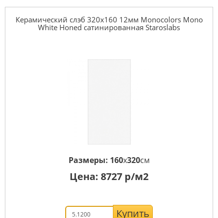
Керамический слэб 320x160 12мм Monocolors Mono
White Honed сатинированная Staroslabs
Размеры:
160
x
320
см
Цена:
8727
р/м2
Купить