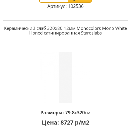
Артикул: 102536
Керамический слэб 320x80 12мм Monocolors Mono White
Honed сатинированная Staroslabs
Размеры:
79.8
x
320
см
Цена:
8727
р/м2