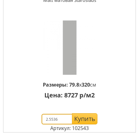
Matt матовая Staroslabs
Размеры:
79.8
x
320
см
Цена:
8727
р/м2
Купить
Артикул: 102543