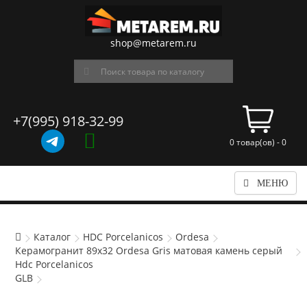
shop@metarem.ru
+7(995) 918-32-99
0 товар(ов) - 0
МЕНЮ
Каталог
HDC Porcelanicos
Ordesa
Керамогранит 89x32 Ordesa Gris матовая камень серый
Hdc Porcelanicos
GLB