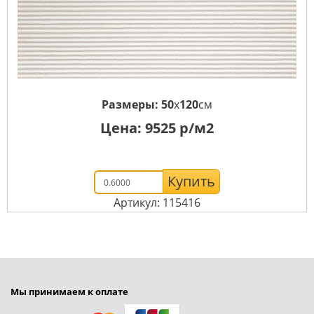
Размеры:
50
x
120
см
Цена:
9525
р/м2
Купить
Артикул: 115416
Мы принимаем к оплате