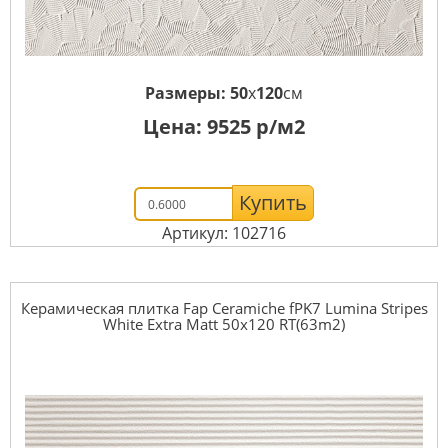
Размеры:
50
x
120
см
Цена:
9525
р/м2
Купить
Артикул: 102716
Керамическая плитка Fap Ceramiche fPK7 Lumina Stripes
White Extra Matt 50x120 RT(63m2)