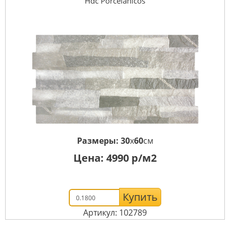
Hdc Porcelanicos
Размеры:
30
x
60
см
Цена:
4990
р/м2
Купить
Артикул: 102789