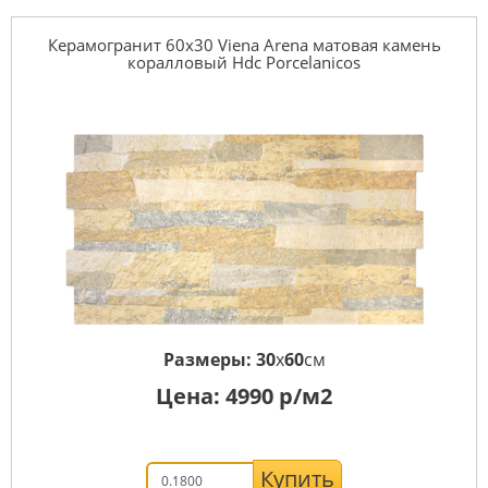
Керамогранит 60x30 Viena Arena матовая камень
коралловый Hdc Porcelanicos
Размеры:
30
x
60
см
Цена:
4990
р/м2
Купить