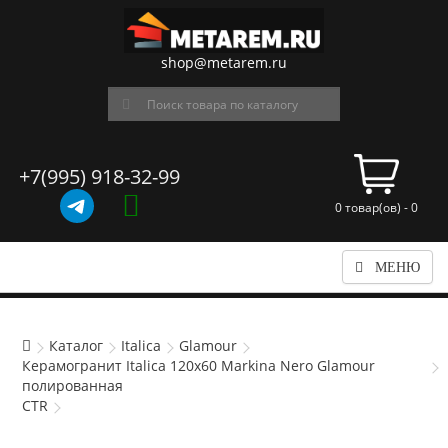
shop@metarem.ru
+7(995) 918-32-99
0 товар(ов) - 0
МЕНЮ
Каталог
Italica
Glamour
Керамогранит Italica 120x60 Markina Nero Glamour
полированная
CTR