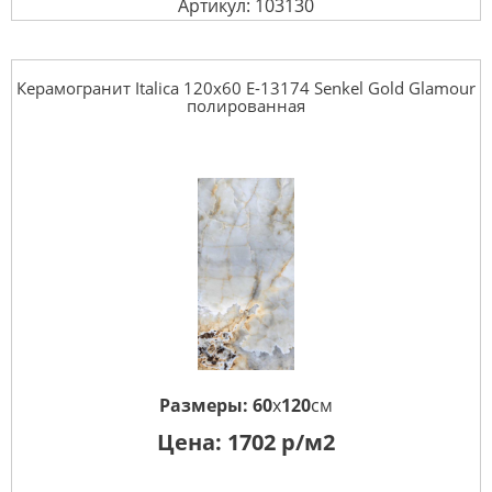
Артикул: 103130
Керамогранит Italica 120x60 E-13174 Senkel Gold Glamour
полированная
Размеры:
60
x
120
см
Цена:
1702
р/м2