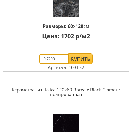
Размеры:
60
x
120
см
Цена:
1702
р/м2
Купить
Артикул: 103132
Керамогранит Italica 120x60 Boreale Black Glamour
полированная