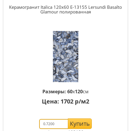
Керамогранит Italica 120x60 E-13155 Lersundi Basalto
Glamour полированная
Размеры:
60
x
120
см
Цена:
1702
р/м2
Купить