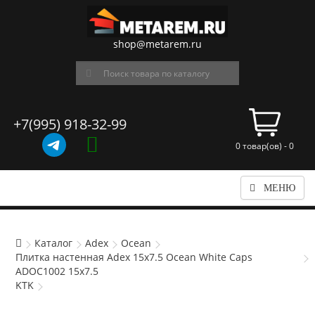
shop@metarem.ru
+7(995) 918-32-99
0 товар(ов) - 0
МЕНЮ
Каталог
Adex
Ocean
Плитка настенная Adex 15x7.5 Ocean White Caps
ADOC1002 15x7.5
KTK