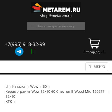
shop@metarem.ru
+7(995) 918-32-99
0 товар(ов) - 0
МЕНЮ
Каталог
Wow
60
Керамогранит Wow 52x10 60 Chevron B Wood Mid 120277
52x10
KTK