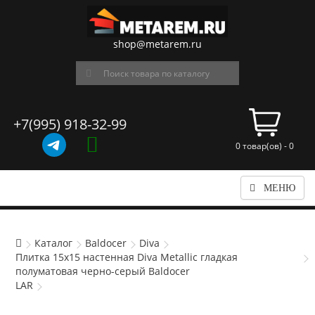
shop@metarem.ru
+7(995) 918-32-99
0 товар(ов) - 0
МЕНЮ
Каталог
Baldocer
Diva
Плитка 15x15 настенная Diva Metallic гладкая
полуматовая черно-серый Baldocer
LAR