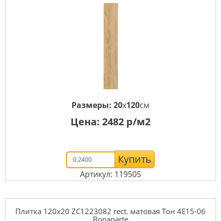
Размеры:
20
x
120
см
Цена:
2482
р/м2
Купить
Артикул: 119505
Плитка 120x20 ZC1223082 rect. матовая Тон 4Е15-06
Bonaparte