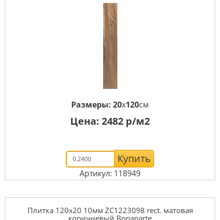
Размеры:
20
x
120
см
Цена:
2482
р/м2
Купить
Артикул: 118949
Плитка 120x20 10мм ZC1223098 rect. матовая
коричневый Bonaparte