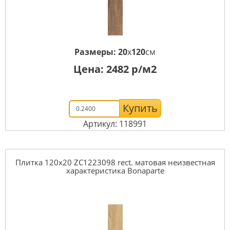
Размеры:
20
x
120
см
Цена:
2482
р/м2
Купить
Артикул: 118991
Плитка 120x20 ZC1223098 rect. матовая неизвестная
характеристика Bonaparte