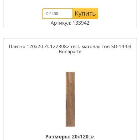
Купить
Артикул: 133942
Плитка 120x20 ZC1223082 rect. матовая Тон SD-14-04
Bonaparte
Размеры:
20
x
120
см