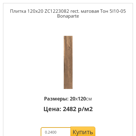
Плитка 120x20 ZC1223082 rect. матовая Тон 5I10-05
Bonaparte
Размеры:
20
x
120
см
Цена:
2482
р/м2
Купить