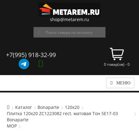
shop@metarem.ru
+7(995) 918-32-99
0 товар(ов) - 0
МЕНЮ
Каталог
Bonaparte
120x20
Плитка 120x20 ZC1223082 rect. матовая Тон 5Е17-03
Bonaparte
MOP