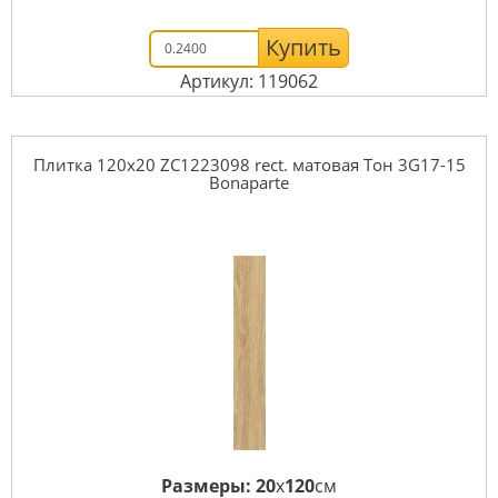
Купить
Артикул: 119062
Плитка 120x20 ZC1223098 rect. матовая Тон 3G17-15
Bonaparte
Размеры:
20
x
120
см