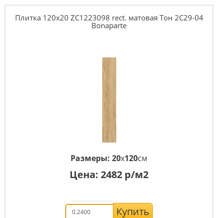
Плитка 120x20 ZC1223098 rect. матовая Тон 2С29-04
Bonaparte
Размеры:
20
x
120
см
Цена:
2482
р/м2
Купить