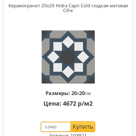
Керамогранит 20x20 Hidra Capri Cold гладкая матовая
Cifre
Размеры:
20
x
20
см
Цена:
4672
р/м2
Купить
Артикул: 103921