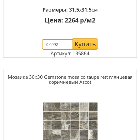
Размеры:
31.5
x
31.5
см
Цена:
2264
р/м2
Купить
Артикул: 135864
Мозаика 30x30 Gemstone mosaico taupe rett глянцевая
коричневый Ascot