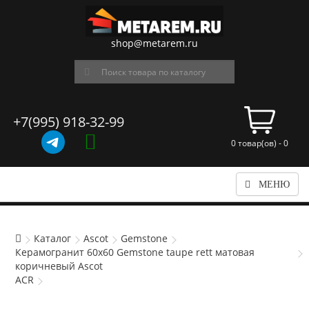
shop@metarem.ru
+7(995) 918-32-99
0 товар(ов) - 0
МЕНЮ
Каталог
Ascot
Gemstone
Керамогранит 60x60 Gemstone taupe rett матовая
коричневый Ascot
ACR