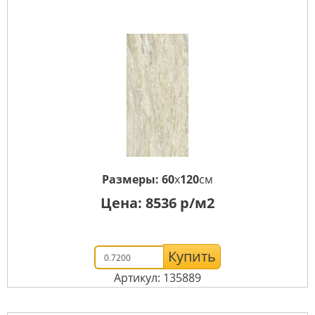
Размеры:
60
x
120
см
Цена:
8536
р/м2
Купить
Артикул: 135889