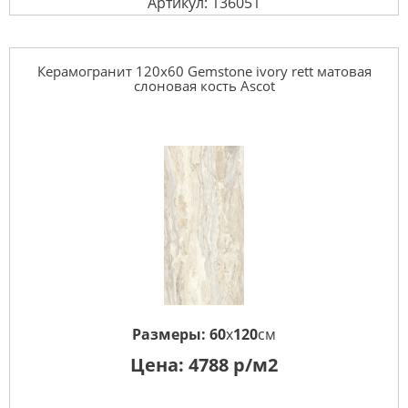
Артикул: 136051
Керамогранит 120x60 Gemstone ivory rett матовая
слоновая кость Ascot
Размеры:
60
x
120
см
Цена:
4788
р/м2