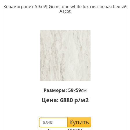
Керамогранит 59x59 Gemstone white lux глянцевая белый
Ascot
Размеры:
59
x
59
см
Цена:
6880
р/м2
Купить