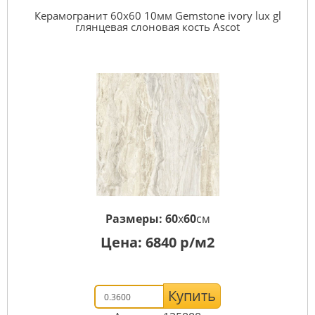
Керамогранит 60x60 10мм Gemstone ivory lux gl
глянцевая слоновая кость Ascot
Размеры:
60
x
60
см
Цена:
6840
р/м2
Купить