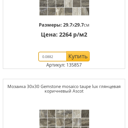
Размеры:
29.7
x
29.7
см
Цена:
2264
р/м2
Купить
Артикул: 135857
Мозаика 30x30 Gemstone mosaico taupe lux глянцевая
коричневый Ascot