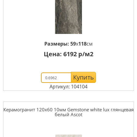
Размеры:
59
x
118
см
Цена:
6192
р/м2
Купить
Артикул: 104104
Керамогранит 120x60 10мм Gemstone white lux глянцевая
белый Ascot