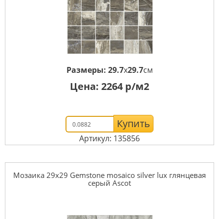
Размеры:
29.7
x
29.7
см
Цена:
2264
р/м2
Купить
Артикул: 135856
Мозаика 29x29 Gemstone mosaico silver lux глянцевая
серый Ascot