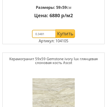
Размеры:
59
x
59
см
Цена:
6880
р/м2
Купить
Артикул: 104105
Керамогранит 59x59 Gemstone ivory lux глянцевая
слоновая кость Ascot