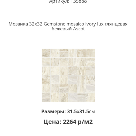
Артикул: 135888
Мозаика 32x32 Gemstone mosaico ivory lux глянцевая
бежевый Ascot
Размеры:
31.5
x
31.5
см
Цена:
2264
р/м2