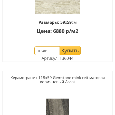
Размеры:
59
x
59
см
Цена:
6880
р/м2
Купить
Артикул: 136044
Керамогранит 118x59 Gemstone mink rett матовая
коричневый Ascot