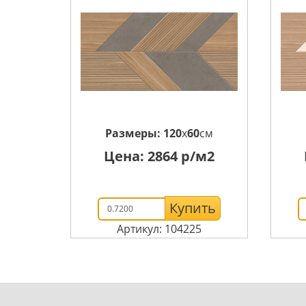
Размеры:
120
x
60
см
Цена:
2864
р/м2
Купить
Артикул: 104225