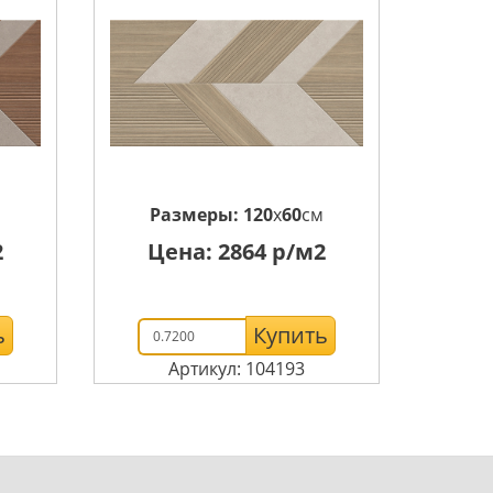
м
Размеры:
120
x
60
см
2
Цена:
2864
р/м2
ь
Купить
Артикул: 104193