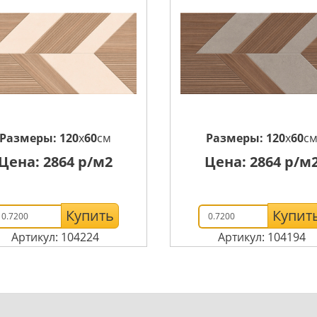
Размеры:
120
x
60
см
Размеры:
120
x
60
с
Цена:
2864
р/м2
Цена:
2864
р/м
Купить
Купит
Артикул: 104224
Артикул: 104194