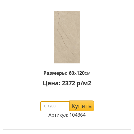
Размеры:
60
x
120
см
Цена:
2372
р/м2
Купить
Артикул: 104364