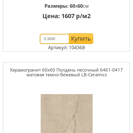
Размеры:
60
x
60
см
Цена:
1607
р/м2
Купить
Артикул: 104368
Керамогранит 60x60 Полдень песочный 6461-0417
матовая темно-бежевый LB-Ceramics