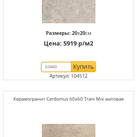
Размеры:
20
x
20
см
Цена:
5919
р/м2
Купить
Артикул: 104512
Керамогранит Cerdomus 60x60 Trani Mix матовая