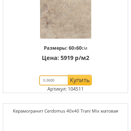
Размеры:
60
x
60
см
Цена:
5919
р/м2
Купить
Артикул: 104511
Керамогранит Cerdomus 40x40 Trani Mix матовая