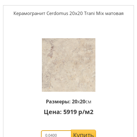
Керамогранит Cerdomus 20x20 Trani Mix матовая
Размеры:
20
x
20
см
Цена:
5919
р/м2
Купить