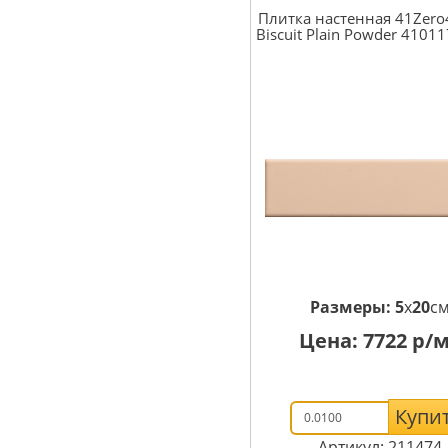
Плитка настенная 41Zero
Biscuit Plain Powder 4101
Размеры:
5
x
20
с
Цена:
7722
р/м
Купи
Артикул: 211474