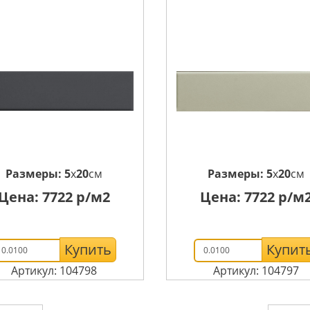
Размеры:
5
x
20
см
Размеры:
5
x
20
см
Цена:
7722
р/м2
Цена:
7722
р/м
Купить
Купит
Артикул: 104798
Артикул: 104797