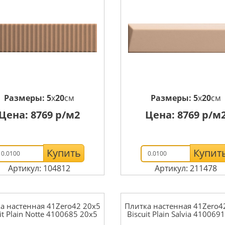
Размеры:
5
x
20
см
Размеры:
5
x
20
см
Цена:
8769
р/м2
Цена:
8769
р/м
Купить
Купит
Артикул: 104812
Артикул: 211478
а настенная 41Zero42 20x5
Плитка настенная 41Zero4
it Plain Notte 4100685 20x5
Biscuit Plain Salvia 410069