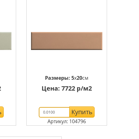
Размеры:
5
x
20
см
2
Цена:
7722
р/м2
ь
Купить
Артикул: 104796