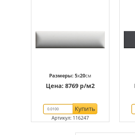
Размеры:
5
x
20
см
Цена:
8769
р/м2
Купить
Артикул: 116247