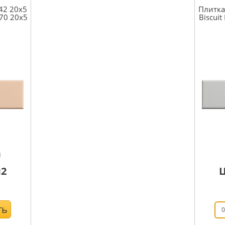
42 20x5
Плитка
170 20x5
Biscuit
м
2
ть