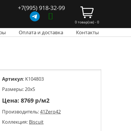
+7(995) 918-32-99
0 товар(ов) - 0
ры
Оплата и доставка
Контакты
Артикул
: K104803
Размеры: 20х5
Цена:
8769
р/м2
Производитель:
41Zero42
Коллекция:
Biscuit