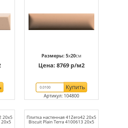
Размеры:
5
x
20
см
2
Цена:
8769
р/м2
ь
Купить
Артикул: 104800
2 20x5
Плитка настенная 41Zero42 20x5
1 20x5
Biscuit Plain Terra 4100613 20x5