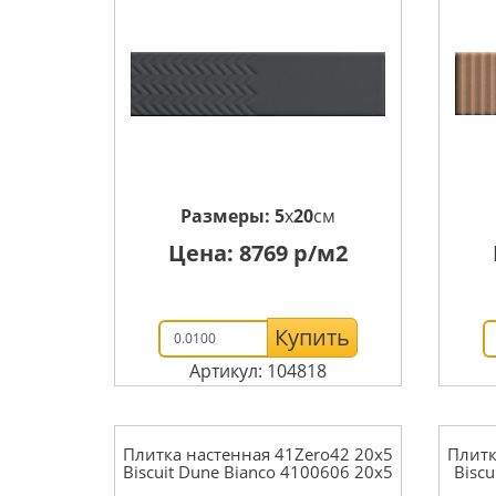
Размеры:
5
x
20
см
Цена:
8769
р/м2
Купить
Артикул: 104818
Плитка настенная 41Zero42 20x5
Плитк
Biscuit Dune Bianco 4100606 20x5
Biscu