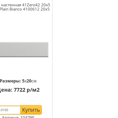
 настенная 41Zero42 20x5
 Plain Bianco 4100612 20x5
Размеры:
5
x
20
см
Цена:
7722
р/м2
Купить
Артикул: 104795