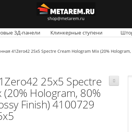
shop@metarem.ru
совые 3Д-панели
Клинкерные ступени
Што
нная 41Zero42 25x5 Spectre Cream Hologram Mix (20% Hologram, 8
1Zero42 25x5 Spectre
 (20% Hologram, 80%
ossy Finish) 4100729
5x5