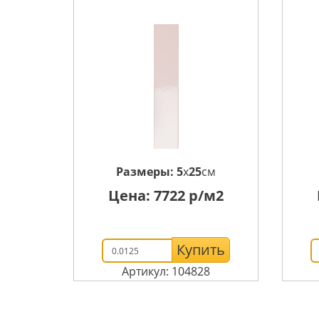
Размеры:
5
x
25
см
Цена:
7722
р/м2
Купить
Артикул: 104828