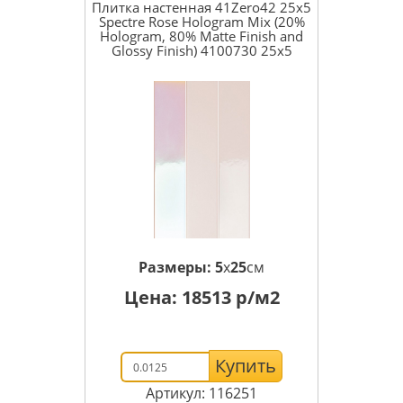
Плитка настенная 41Zero42 25x5
Spectre Rose Hologram Mix (20%
Hologram, 80% Matte Finish and
Glossy Finish) 4100730 25x5
Размеры:
5
x
25
см
Цена:
18513
р/м2
Купить
Артикул: 116251