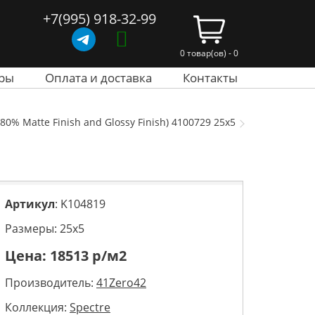
+7(995) 918-32-99
0 товар(ов) - 0
ры
Оплата и доставка
Контакты
0% Matte Finish and Glossy Finish) 4100729 25x5
Артикул
: K104819
Размеры: 25х5
Цена:
18513
р/м2
Производитель:
41Zero42
Коллекция:
Spectre