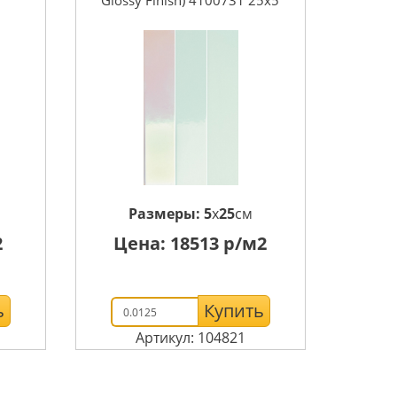
Glossy Finish) 4100731 25x5
Размеры:
5
x
25
см
2
Цена:
18513
р/м2
ь
Купить
Артикул: 104821