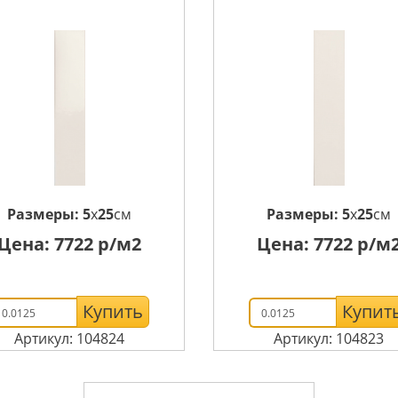
Размеры:
5
x
25
см
Размеры:
5
x
25
см
Цена:
7722
р/м2
Цена:
7722
р/м
Купить
Купит
Артикул: 104824
Артикул: 104823