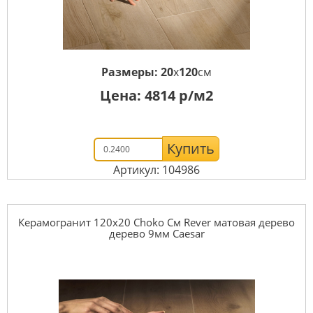
Размеры:
20
x
120
см
Цена:
4814
р/м2
Купить
Артикул: 104986
Керамогранит 120x20 Choko См Rever матовая дерево
дерево 9мм Caesar