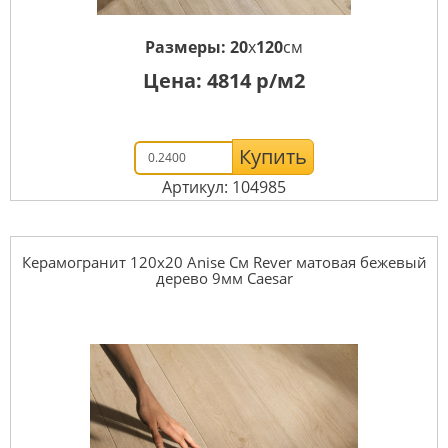
Размеры:
20
x
120
см
Цена:
4814
р/м2
Купить
Артикул: 104985
Керамогранит 120x20 Anise См Rever матовая бежевый
дерево 9мм Caesar