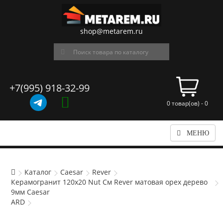
shop@metarem.ru
+7(995) 918-32-99
0 товар(ов) - 0
МЕНЮ
Каталог
Caesar
Rever
Керамогранит 120x20 Nut См Rever матовая орех дерево
9мм Caesar
ARD