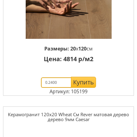
Размеры:
20
x
120
см
Цена:
4814
р/м2
Купить
Артикул: 105199
Керамогранит 120x20 Wheat См Rever матовая дерево
дерево 9мм Caesar