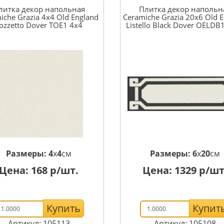
литка декор напольная
Плитка декор напольн
iche Grazia 4x4 Old England
Ceramiche Grazia 20x6 Old 
ozzetto Dover TOE1 4x4
Listello Black Dover OELDB
Размеры:
4
x
4
см
Размеры:
6
x
20
см
Цена:
168
р/шт.
Цена:
1329
р/шт
Купить
Купит
Артикул: 105113
Артикул: 105108