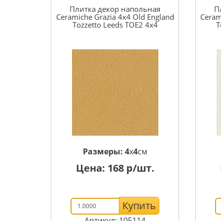
Плитка декор напольная
П
Ceramiche Grazia 4x4 Old England
Ceram
Tozzetto Leeds TOE2 4x4
T
Размеры:
4
x
4
см
Цена:
168
р/шт.
Купить
Артикул: 105114