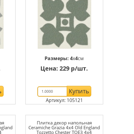
Размеры:
4
x
4
см
.
Цена:
229
р/шт.
ь
Купить
Артикул: 105121
ая
Плитка декор напольная
ngland
Ceramiche Grazia 4x4 Old England
4
Tozzetto Chester TOE3 4x4