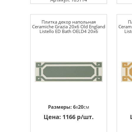
Плитка декор напольная
П
Ceramiche Grazia 20x6 Old England
Cerami
Listello ED Bath OELD4 20x6
Lis
Размеры:
6
x
20
см
Цена:
1166
р/шт.