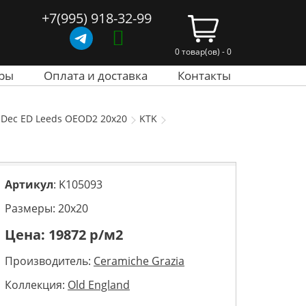
+7(995) 918-32-99
0 товар(ов) - 0
ры
Оплата и доставка
Контакты
 Dec ED Leeds OEOD2 20x20
KTK
Артикул
: K105093
Размеры: 20х20
Цена:
19872
р/м2
Производитель:
Ceramiche Grazia
Коллекция:
Old England