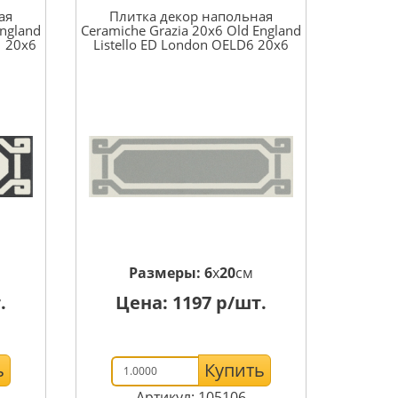
ая
Плитка декор напольная
England
Ceramiche Grazia 20x6 Old England
1 20x6
Listello ED London OELD6 20x6
Размеры:
6
x
20
см
.
Цена:
1197
р/шт.
ь
Купить
Артикул: 105106