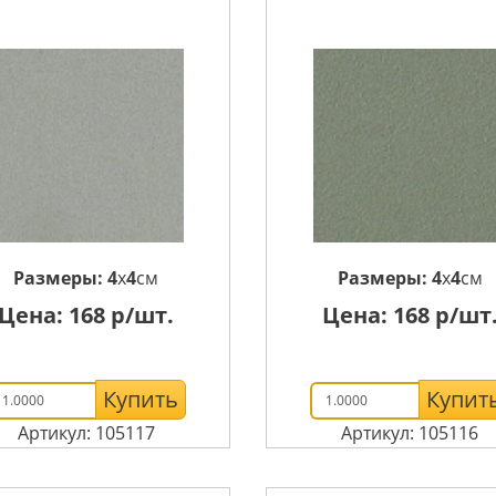
Размеры:
4
x
4
см
Размеры:
4
x
4
см
Цена:
168
р/шт.
Цена:
168
р/шт
Купить
Купит
Артикул: 105117
Артикул: 105116