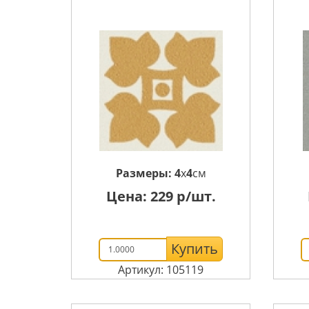
Размеры:
4
x
4
см
Цена:
229
р/шт.
Купить
Артикул: 105119