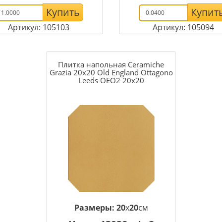
Купить
Купит
Артикул: 105103
Артикул: 105094
Плитка напольная Ceramiche
Grazia 20x20 Old England Ottagono
Leeds OEO2 20x20
Размеры:
20
x
20
см