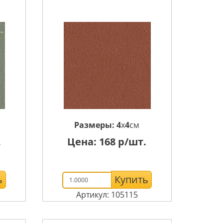
Размеры:
4
x
4
см
.
Цена:
168
р/шт.
ь
Купить
Артикул: 105115