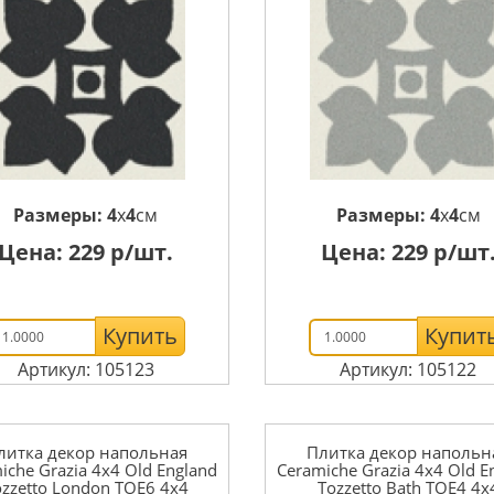
Размеры:
4
x
4
см
Размеры:
4
x
4
см
Цена:
229
р/шт.
Цена:
229
р/шт
Купить
Купит
Артикул: 105123
Артикул: 105122
литка декор напольная
Плитка декор напольн
iche Grazia 4x4 Old England
Ceramiche Grazia 4x4 Old E
ozzetto London TOE6 4x4
Tozzetto Bath TOE4 4x