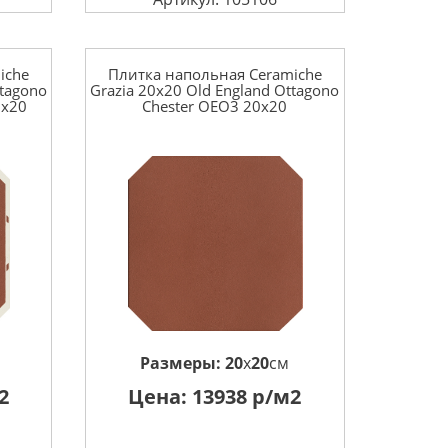
iche
Плитка напольная Ceramiche
ttagono
Grazia 20x20 Old England Ottagono
0x20
Chester OEO3 20x20
Размеры:
20
x
20
см
2
Цена:
13938
р/м2