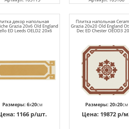
литка декор напольная
Плитка напольная Ceram
che Grazia 20x6 Old England
Grazia 20x20 Old England O
tello ED Leeds OELD2 20x6
Dec ED Chester OEOD3 2
Размеры:
6
x
20
см
Размеры:
20
x
20
см
Цена:
1166
р/шт.
Цена:
19872
р/м