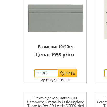
Размеры:
10
x
20
см
Цена:
1958
р/шт.
Купить
Артикул: 105133
Плитка декор напольная
П
Ceramiche Grazia 4x4 Old England
Ceram
Tozzetto Dec ED Leeds OEED2 4x4
T