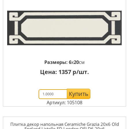
Размеры:
6
x
20
см
Цена:
1357
р/шт.
Купить
Артикул: 105108
Плитка декор напольная Ceramiche Grazia 20x6 Old
England Listello ED London OELD6 20x6