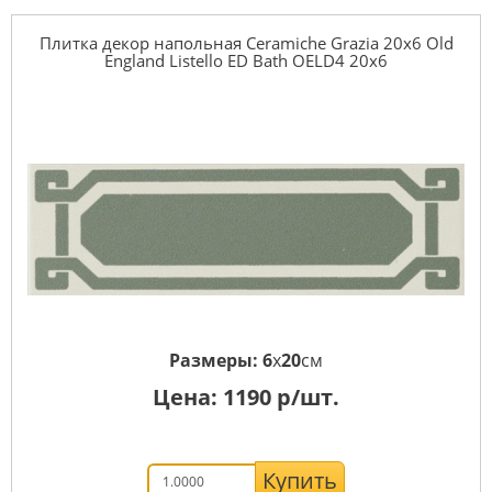
Плитка декор напольная Ceramiche Grazia 20x6 Old
England Listello ED Bath OELD4 20x6
Размеры:
6
x
20
см
Цена:
1190
р/шт.
Купить