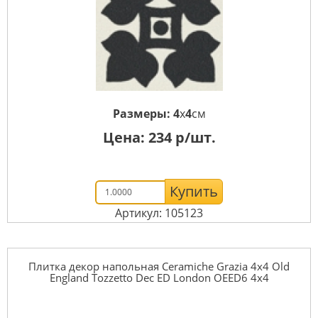
Размеры:
4
x
4
см
Цена:
234
р/шт.
Купить
Артикул: 105123
Плитка декор напольная Ceramiche Grazia 4x4 Old
England Tozzetto Dec ED London OEED6 4x4