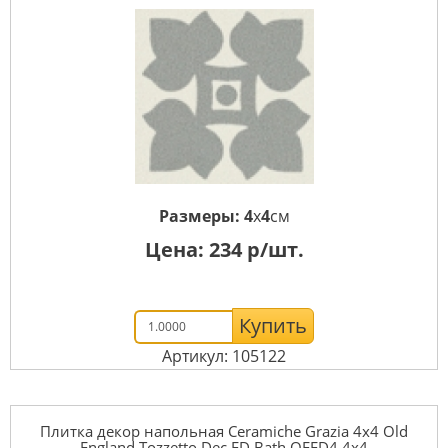
Размеры:
4
x
4
см
Цена:
234
р/шт.
Купить
Артикул: 105122
Плитка декор напольная Ceramiche Grazia 4x4 Old
England Tozzetto Dec ED Bath OEED4 4x4