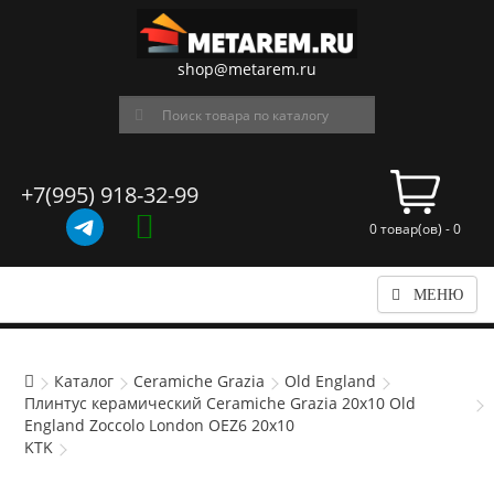
shop@metarem.ru
+7(995) 918-32-99
0 товар(ов) - 0
МЕНЮ
Каталог
Ceramiche Grazia
Old England
Плинтус керамический Ceramiche Grazia 20x10 Old
England Zoccolo London OEZ6 20x10
KTK