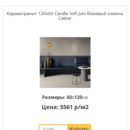
Керамогранит 120x60 Candle Soft Join бежевый камень
Caesar
Размеры:
60
x
120
см
Цена:
5561
р/м2
Купить