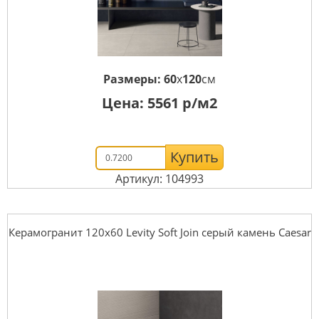
Размеры:
60
x
120
см
Цена:
5561
р/м2
Купить
Артикул: 104993
Керамогранит 120x60 Levity Soft Join серый камень Caesar