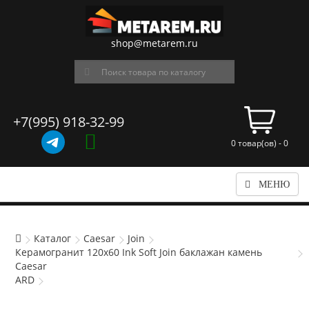
shop@metarem.ru
+7(995) 918-32-99
0 товар(ов) - 0
МЕНЮ
Каталог
Caesar
Join
Керамогранит 120x60 Ink Soft Join баклажан камень
Caesar
ARD