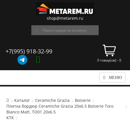
shop@metarem.ru
+7(995) 918-32-99
0 товар(ов) - 0
МЕНЮ
Каталог
Ceramiche Grazia
Boiserie
Плитка бордюр Ceramiche Grazia 20x6.5 Boiserie Toro
Bianco Matt. TO01 20x6.5
KTK