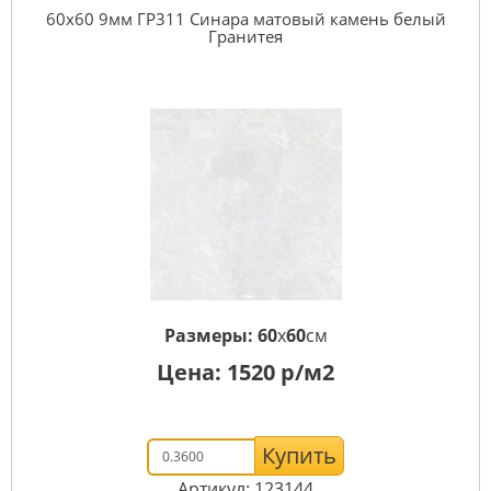
60x60 9мм ГР311 Синара матовый камень белый
Гранитея
Размеры:
60
x
60
см
Цена:
1520
р/м2
Купить
Артикул: 123144