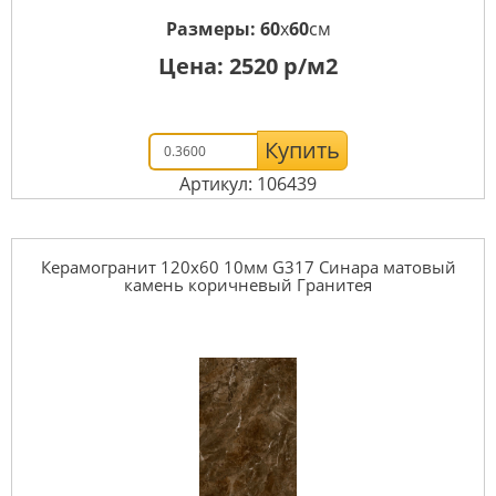
Размеры:
60
x
60
см
Цена:
2520
р/м2
Купить
Артикул: 106439
Керамогранит 120x60 10мм G317 Синара матовый
камень коричневый Гранитея