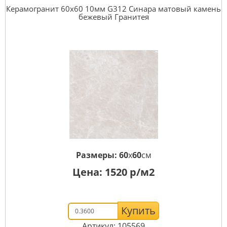
Керамогранит 60x60 10мм G312 Синара матовый камень
бежевый Гранитея
Размеры:
60
x
60
см
Цена:
1520
р/м2
Купить
Артикул: 105569