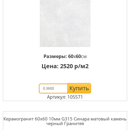
Размеры:
60
x
60
см
Цена:
2520
р/м2
Купить
Артикул: 105571
Керамогранит 60x60 10мм G315 Синара матовый камень
черный Гранитея