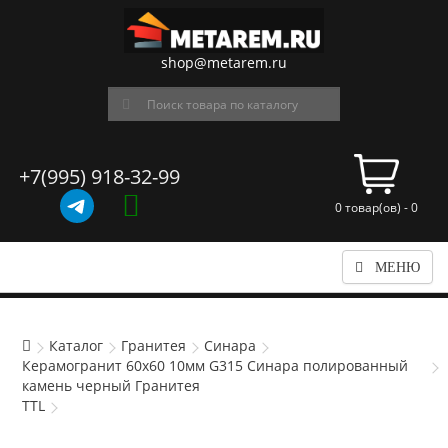
shop@metarem.ru
+7(995) 918-32-99
0 товар(ов) - 0
МЕНЮ
Каталог
Гранитея
Синара
Керамогранит 60x60 10мм G315 Синара полированный
камень черный Гранитея
TTL