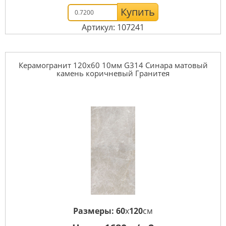
Купить
Артикул: 107241
Керамогранит 120x60 10мм G314 Синара матовый
камень коричневый Гранитея
Размеры:
60
x
120
см