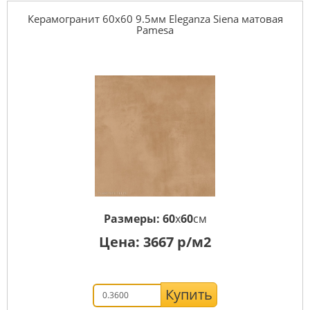
Керамогранит 60x60 9.5мм Eleganza Siena матовая
Pamesa
Размеры:
60
x
60
см
Цена:
3667
р/м2
Купить