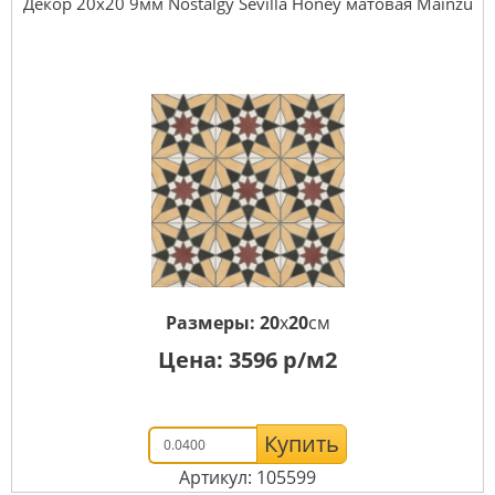
Декор 20x20 9мм Nostalgy Sevilla Honey матовая Mainzu
Размеры:
20
x
20
см
Цена:
3596
р/м2
Купить
Артикул: 105599