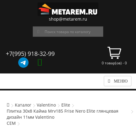
shop@metarem.ru
+7(995) 918-32-99
0 товар(ов) - 0
МЕНЮ
Каталог
Valentino
Elite
Плитка 30x8 Кайма Mrv185 Frise Nero Elite глянцевая
дизайн 11мм Valentino
CEM