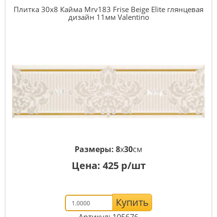
Плитка 30x8 Кайма Mrv183 Frise Beige Elite глянцевая
дизайн 11мм Valentino
Размеры:
8
x
30
см
Цена:
425
р/шт
Купить