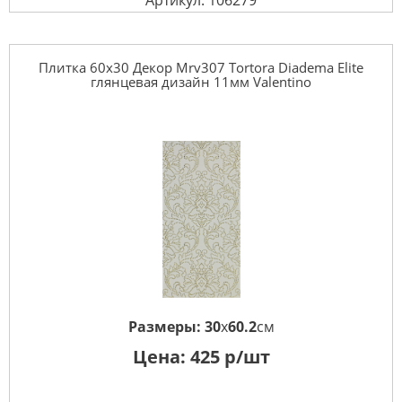
Артикул: 106279
Плитка 60x30 Декор Mrv307 Tortora Diadema Elite
глянцевая дизайн 11мм Valentino
Размеры:
30
x
60.2
см
Цена:
425
р/шт