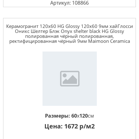
Артикул: 108866
Керамогранит 120x60 HG Glossy 120x60 9мм xайГлосси
Оникс Шелтер Блэк Onyx shelter black HG Glossy
полированная чёрный полированная,
ректифицированная чёрный 9мм Maimoon Ceramica
Размеры:
60
x
120
см
Цена:
1672
р/м2