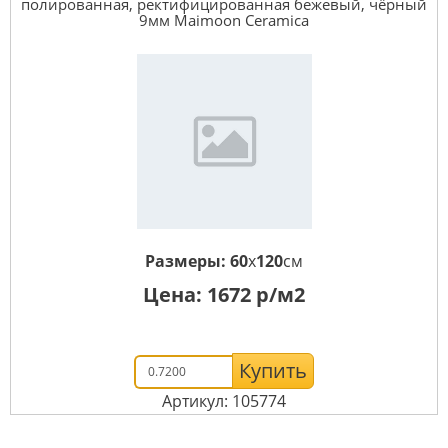
полированная, ректифицированная бежевый, чёрный
9мм Maimoon Ceramica
Размеры:
60
x
120
см
Цена:
1672
р/м2
Купить
Артикул: 105774