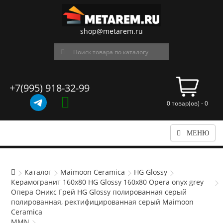
shop@metarem.ru
+7(995) 918-32-99
0 товар(ов) - 0
МЕНЮ
Каталог
Maimoon Ceramica
HG Glossy
Керамогранит 160x80 HG Glossy 160x80 Opera onyx grey
Опера Оникс Грей HG Glossy полированная серый
полированная, ректифицированная серый Maimoon
Ceramica
MMN