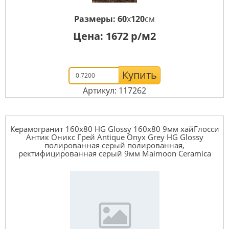
Размеры:
60
x
120
см
Цена:
1672
р/м2
Купить
Артикул: 117262
Керамогранит 160x80 HG Glossy 160x80 9мм xайГлосси
Антик Оникс Грей Antique Onyx Grey HG Glossy
полированная серый полированная,
ректифицированная серый 9мм Maimoon Ceramica