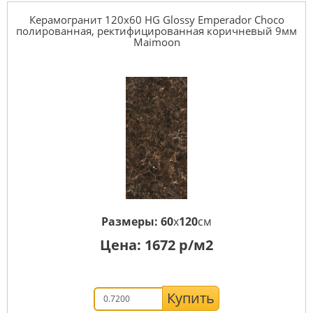
Керамогранит 120x60 HG Glossy Emperador Choco
полированная, ректифицированная коричневый 9мм
Maimoon
Размеры:
60
x
120
см
Цена:
1672
р/м2
Купить