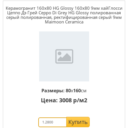
Керамогранит 160x80 HG Glossy 160x80 9мм xайГлосси
Цеппо Дэ Грей Ceppo Di Grey HG Glossy полированная
серый полированная, ректифицированная серый 9мм
Maimoon Ceramica
Размеры:
80
x
160
см
Цена:
3008
р/м2
Купить