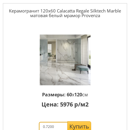
Керамогранит 120x60 Calacatta Regale Silktech Marble
матовая белый мрамор Provenza
Размеры:
60
x
120
см
Цена:
5976
р/м2
Купить