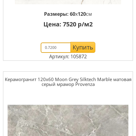
Размеры:
60
x
120
см
Цена:
7520
р/м2
Купить
Артикул: 105872
Керамогранит 120x60 Moon Grey Silktech Marble матовая
серый мрамор Provenza