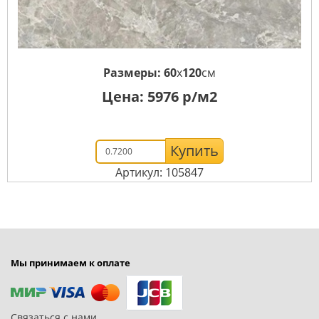
Размеры:
60
x
120
см
Цена:
5976
р/м2
Купить
Артикул: 105847
Мы принимаем к оплате
Связаться с нами