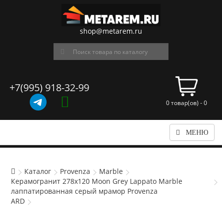
shop@metarem.ru
+7(995) 918-32-99
0 товар(ов) - 0
МЕНЮ
Каталог
Provenza
Marble
Керамогранит 278x120 Moon Grey Lappato Marble
лаппатированная серый мрамор Provenza
ARD