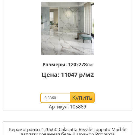
Размеры:
120
x
278
см
Цена:
11047
р/м2
Купить
Артикул: 105869
Керамогранит 120x60 Calacatta Regale Lappato Marble
лаппатированная белый мрамор Provenza