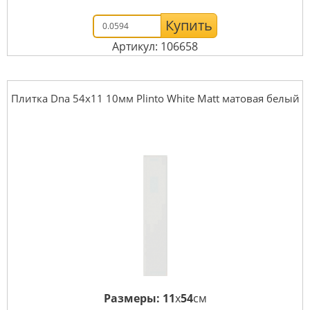
Купить
Артикул: 106658
Плитка Dna 54x11 10мм Plinto White Matt матовая белый
Размеры:
11
x
54
см