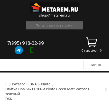
shop@metarem.ru
+7(995) 918-32-99
0 товар(ов) - 0
МЕНЮ
Каталог
DNA
Plinto
Плитка Dna 54x11 10мм Plinto Green Matt матовая
зеленый
DKK