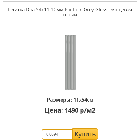
Плитка Dna 54x11 10мм Plinto In Grey Gloss глянцевая
серый
Размеры:
11
x
54
см
Цена:
1490
р/м2
Купить