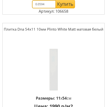
Купить
Артикул: 106658
Плитка Dna 54x11 10мм Plinto White Matt матовая белый
Размеры:
11
x
54
см
Цена:
1990
р/м2