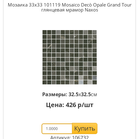
Мозаика 33x33 101119 Mosaico Decò Opale Grand Tour
глянцевая мрамор Naxos
Размеры:
32.5
x
32.5
см
Цена:
426
р/шт
Купить
Артикул: 106732