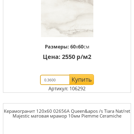
Размеры:
60
x
60
см
Цена:
2550
р/м2
Купить
Артикул: 106292
Керамогранит 120x60 02656A Queen&apos /s Tiara Nat/ret
Majestic матовая мрамор 10мм Piemme Ceramiche