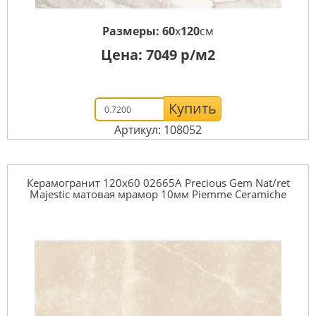
Размеры:
60
x
120
см
Цена:
7049
р/м2
Купить
Артикул: 108052
Керамогранит 120x60 02665A Precious Gem Nat/ret
Majestic матовая мрамор 10мм Piemme Ceramiche