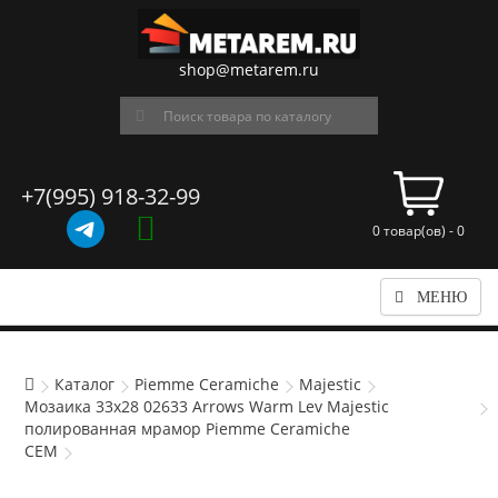
shop@metarem.ru
+7(995) 918-32-99
0 товар(ов) - 0
МЕНЮ
Каталог
Piemme Ceramiche
Majestic
Мозаика 33x28 02633 Arrows Warm Lev Majestic
полированная мрамор Piemme Ceramiche
CEM