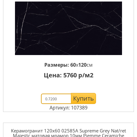
Размеры:
60
x
120
см
Цена:
5760
р/м2
Купить
Артикул: 107389
Керамогранит 120x60 02585A Supreme Grey Nat/ret
Majestic матовая мрамор 10мм Piemme Ceramiche