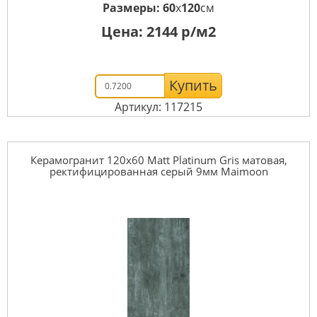
Размеры:
60
x
120
см
Цена:
2144
р/м2
Купить
Артикул: 117215
Керамогранит 120x60 Matt Platinum Gris матовая,
ректифицированная серый 9мм Maimoon