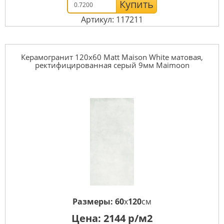
Купить
Артикул: 117211
Керамогранит 120x60 Matt Maison White матовая,
ректифицированная серый 9мм Maimoon
Размеры:
60
x
120
см
Цена:
2144
р/м2