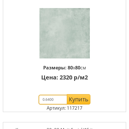
Размеры:
80
x
80
см
Цена:
2320
р/м2
Купить
Артикул: 117217