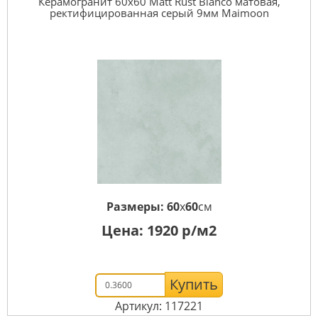
Керамогранит 60x60 Matt Rust Bianco матовая,
ректифицированная серый 9мм Maimoon
Размеры:
60
x
60
см
Цена:
1920
р/м2
Купить
Артикул: 117221