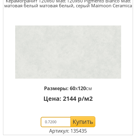
Керамогранит 120x60 Matt 120x60 Pigmento Bianco Matt
матовая белый матовая белый, серый Maimoon Ceramica
Размеры:
60
x
120
см
Цена:
2144
р/м2
Купить
Артикул: 135435