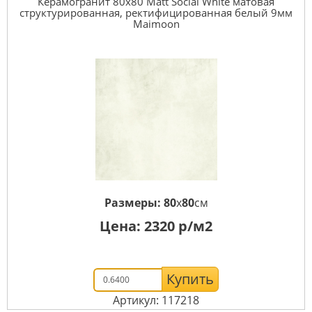
Керамогранит 80x80 Matt Social White матовая
структурированная, ректифицированная белый 9мм
Maimoon
Размеры:
80
x
80
см
Цена:
2320
р/м2
Купить
Артикул: 117218