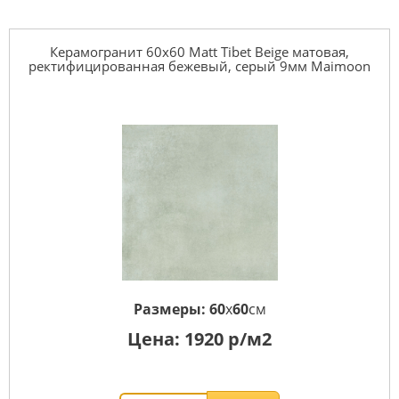
Керамогранит 60x60 Matt Tibet Beige матовая,
ректифицированная бежевый, серый 9мм Maimoon
Размеры:
60
x
60
см
Цена:
1920
р/м2