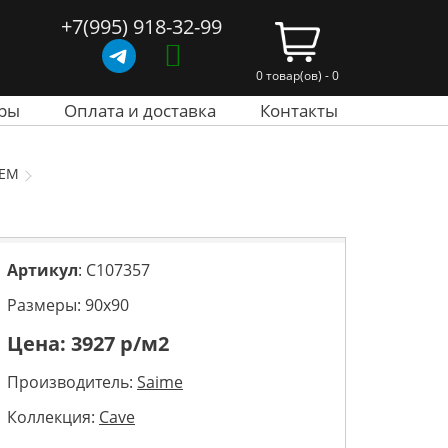
+7(995) 918-32-99
0 товар(ов) - 0
ры
Оплата и доставка
Контакты
EM
Артикул
: C107357
Размеры: 90х90
Цена:
3927
р/м2
Производитель:
Saime
Коллекция:
Cave