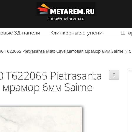
shop@metarem.ru
совые 3Д-панели
Клинкерные ступени
Што
0 T622065 Pietrasanta Matt Cave матовая мрамор 6мм Saime
C
 T622065 Pietrasanta
я мрамор 6мм Saime