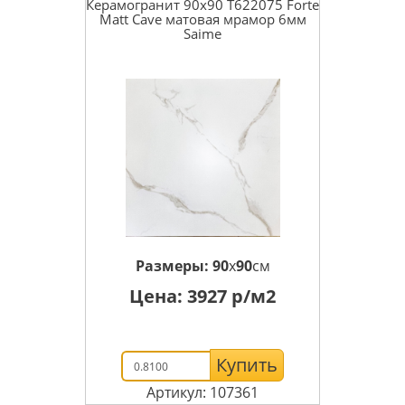
Керамогранит 90x90 T622075 Forte
Matt Cave матовая мрамор 6мм
Saime
Размеры:
90
x
90
см
Цена:
3927
р/м2
Купить
Артикул: 107361