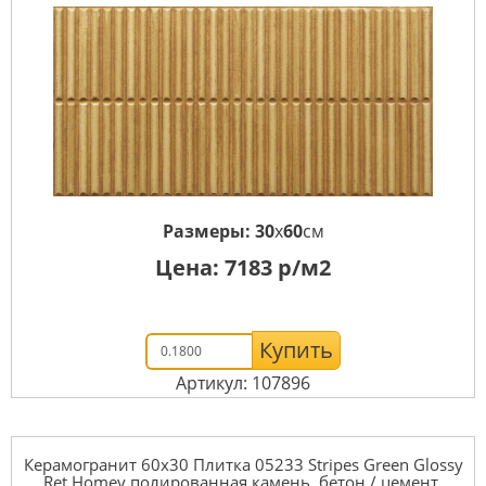
Размеры:
30
x
60
см
Цена:
7183
р/м2
Купить
Артикул: 107896
Керамогранит 60x30 Плитка 05233 Stripes Green Glossy
Ret Homey полированная камень, бетон / цемент,