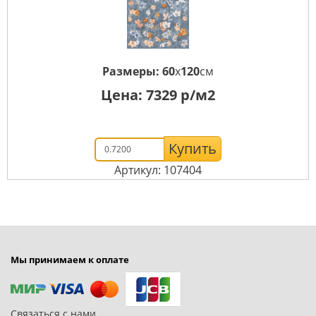
Размеры:
60
x
120
см
Цена:
7329
р/м2
Купить
Артикул: 107404
Мы принимаем к оплате
Связаться с нами