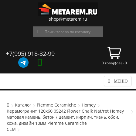
shop@metarem.ru
+7(995) 918-32-99
0 товар(ов) - 0
МЕНЮ
Каталог
Piemme Ceramiche
Homey
Керамогранит 120x60 05242 Flower Chalk Nat/ret Homey
матовая камень, бетон / цемент, кирпич, ткань, обои,
кожа, дизайн 10мм Piemme Ceramiche
CEM