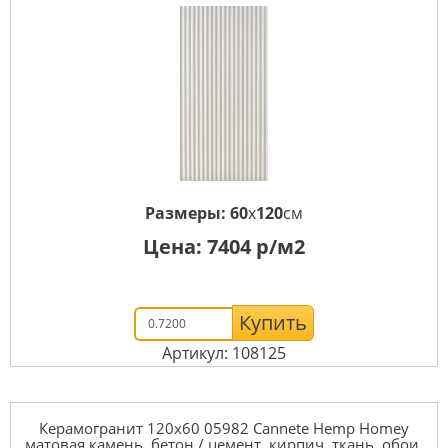
Размеры:
60
x
120
см
Цена:
7404
р/м2
Купить
Артикул: 108125
Керамогранит 120x60 05982 Cannete Hemp Homey
матовая камень, бетон / цемент, кирпич, ткань, обои,