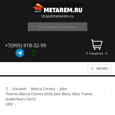
shop@metarem.ru
+7(995) 918-32-99
0 товар(ов) - 0
МЕНЮ
Каталог
Marca Corona
Jolie
Плитка Marca Corona 8330 Jolie Blanc Bleu Trama
(комп/4шт) 10х10
KDV